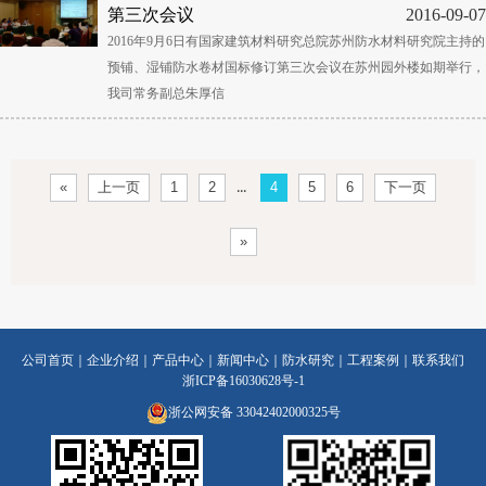
第三次会议
2016-09-07
2016年9月6日有国家建筑材料研究总院苏州防水材料研究院主持的
预铺、湿铺防水卷材国标修订第三次会议在苏州园外楼如期举行，
我司常务副总朱厚信
...
«
上一页
1
2
4
5
6
下一页
»
公司首页
｜
企业介绍
｜
产品中心
｜
新闻中心
｜
防水研究
｜
工程案例
｜
联系我们
浙ICP备16030628号-1
浙公网安备 33042402000325号