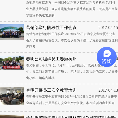
质监总局重磅发布：全国33个涂料官方指定涂料质检机构 涂料行
业产品质量问题一直以来是消费者比较头疼的问题，尤其是在目前
水性涂料快速发展的
营销部举行阶段性工作会议
2017-05-15
营销部举行阶段性工作会议 2017年5月5日在海宁光华大厦办公室
召开了营销部经营会议。本次会议是为了进一步完善营销部管理制
度以及
春明公司组织员工春游杭州
2017-04-24
春光明媚，草长莺飞。4月22日，公司组织一线员工春游杭州。 上
午，员工们参观了吴山广场，、河坊街，参观古老的工艺，品尝美
食小吃，领略古城杭
春明开展员工安全教育培训
2017-04-13
春明开展员工安全教育培训 2017年4月10日在公司停产组织展开安
全教育培训，并层层签订安全生产责任状。本次培训内容主要为
热烈祝贺浙江春明防水建材有限公司荣获“中国防